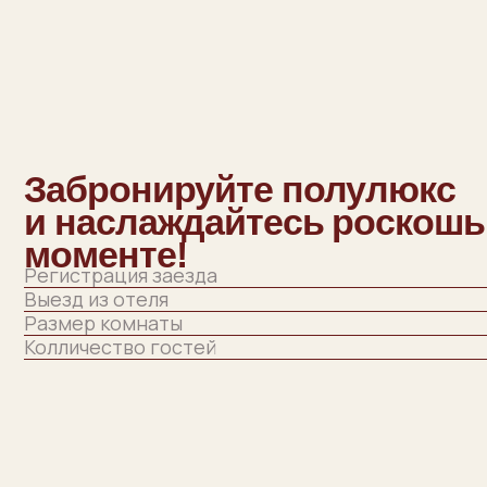
Забронируйте полулюкс
и наслаждайтесь роскошью в
моменте!
Регистрация заезда
Выезд из отеля
Размер комнаты
Колличество гостей
*Во всех номерах возможно
размещение дополнительного го
Комфортное размещение на раскладном диване с предостав
дополнительного комплекта постельного белья.
Взрослый