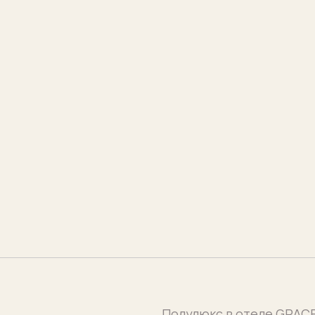
Полулюкс в отеле GRACE сочетает в 
минимализм и удобство. Интерьер 
в нейтральных оттенках с акцентом 