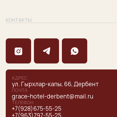
АДРЕС
ул. Гырхлар-капы, 66, Дербент
ПОЧТА
grace-hotel-derbent@mail.ru
ТЕЛЕФОН
+7(928)675-55-25
+7(963)797-55-25