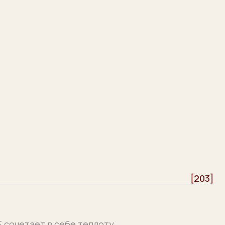
[203]
себе теплоту,
выполнен
на мягкий свет