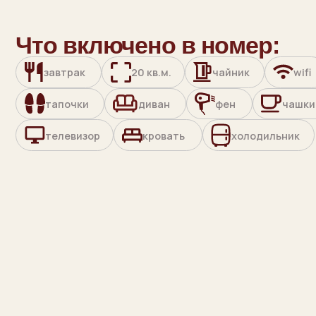
тапочки
диван
фен
чашки
телевизор
кровать
холодильник