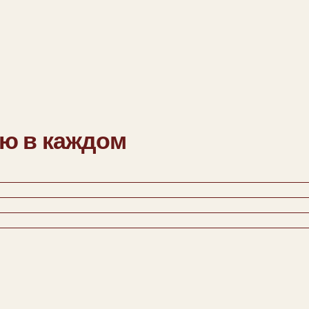
 каждом
стя.
лением
2 000 ₽
Ребенок